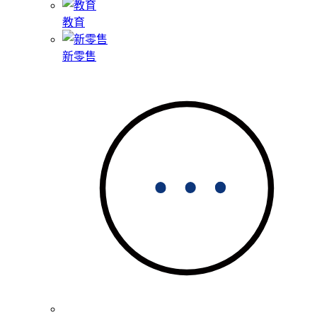
教育
新零售