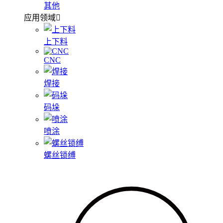
其他
应用领域
上下料
CNC
焊接
码垛
喷涂
螺丝锁缚