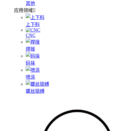
其他
应用领域
上下料
CNC
焊接
码垛
喷涂
螺丝锁缚