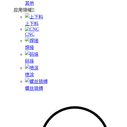
其他
应用领域
上下料
CNC
焊接
码垛
喷涂
螺丝锁缚