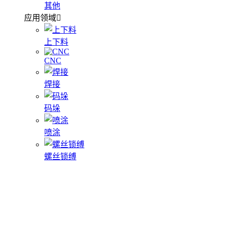
其他
应用领域
上下料
CNC
焊接
码垛
喷涂
螺丝锁缚