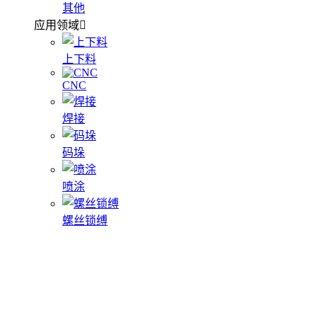
其他
应用领域
上下料
CNC
焊接
码垛
喷涂
螺丝锁缚