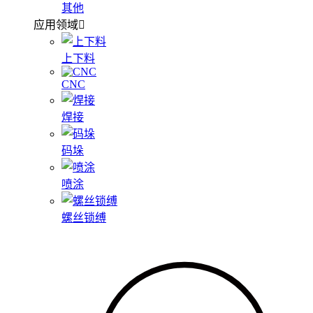
其他
应用领域
上下料
CNC
焊接
码垛
喷涂
螺丝锁缚