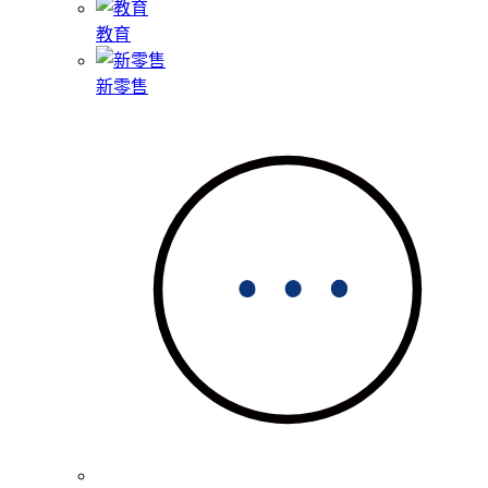
教育
新零售