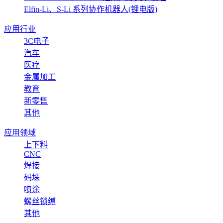
Elfin-Li、S-Li 系列协作机器人(锂电版)
应用行业
3C电子
汽车
医疗
金属加工
教育
新零售
其他
应用领域
上下料
CNC
焊接
码垛
喷涂
螺丝锁缚
其他