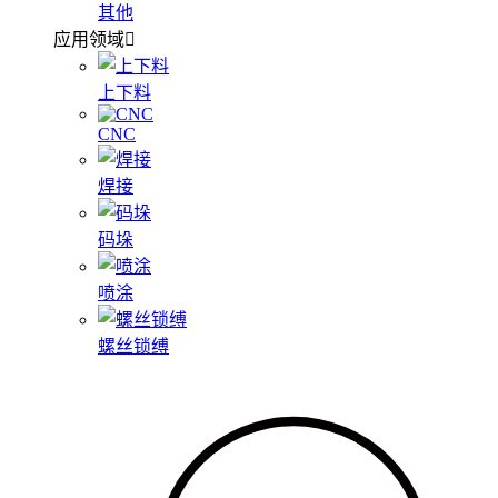
其他
应用领域
上下料
CNC
焊接
码垛
喷涂
螺丝锁缚