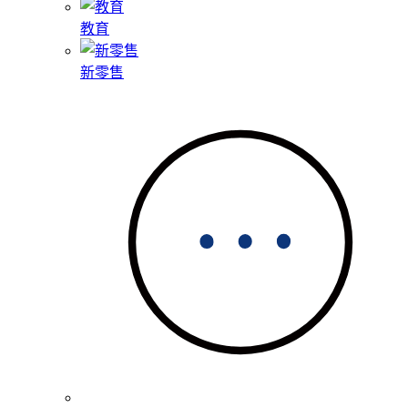
教育
新零售