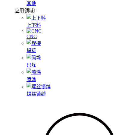
其他
应用领域
上下料
CNC
焊接
码垛
喷涂
螺丝锁缚