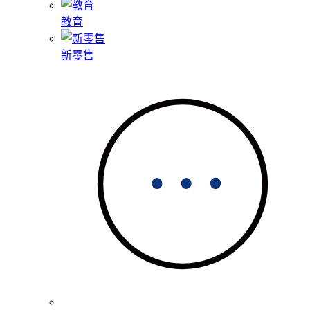
教育
新零售