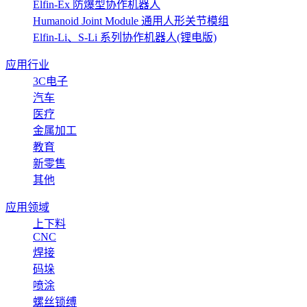
Elfin-Ex 防爆型协作机器人
Humanoid Joint Module 通用人形关节模组
Elfin-Li、S-Li 系列协作机器人(锂电版)
应用行业
3C电子
汽车
医疗
金属加工
教育
新零售
其他
应用领域
上下料
CNC
焊接
码垛
喷涂
螺丝锁缚