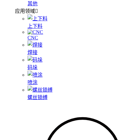
其他
应用领域
上下料
CNC
焊接
码垛
喷涂
螺丝锁缚