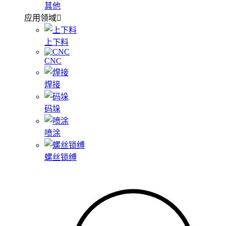
其他
应用领域
上下料
CNC
焊接
码垛
喷涂
螺丝锁缚