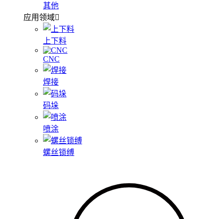
其他
应用领域
上下料
CNC
焊接
码垛
喷涂
螺丝锁缚