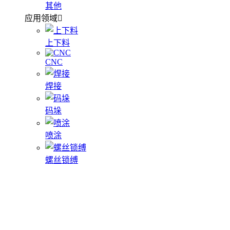
其他
应用领域
上下料
CNC
焊接
码垛
喷涂
螺丝锁缚