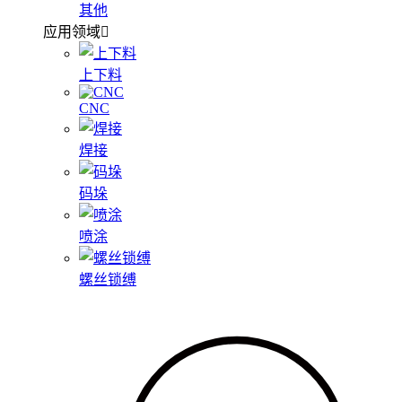
其他
应用领域
上下料
CNC
焊接
码垛
喷涂
螺丝锁缚