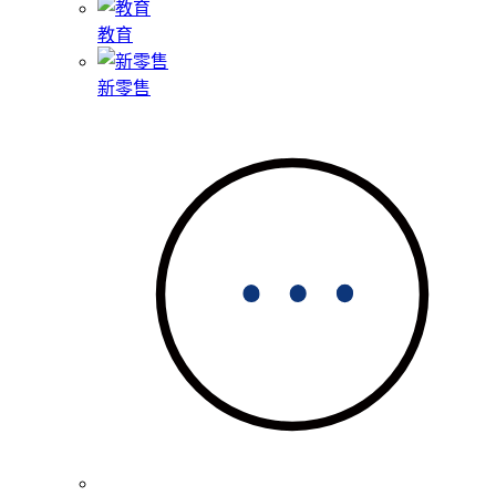
教育
新零售