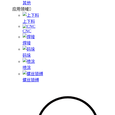
其他
应用领域
上下料
CNC
焊接
码垛
喷涂
螺丝锁缚