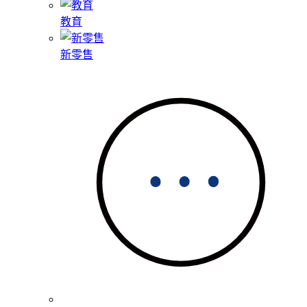
教育
新零售