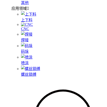
其他
应用领域
上下料
CNC
焊接
码垛
喷涂
螺丝锁缚