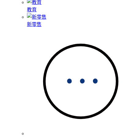
教育
新零售