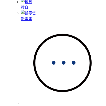
教育
新零售