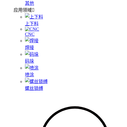
其他
应用领域
上下料
CNC
焊接
码垛
喷涂
螺丝锁缚