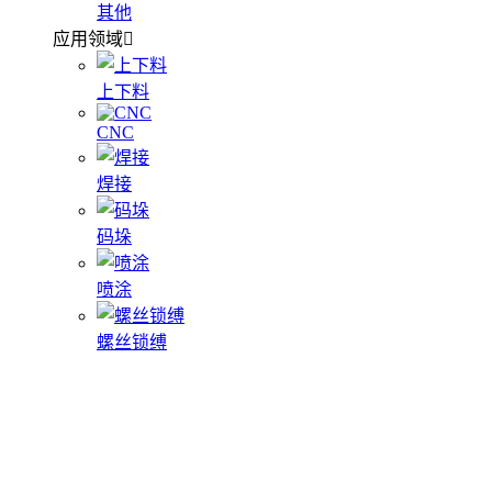
其他
应用领域
上下料
CNC
焊接
码垛
喷涂
螺丝锁缚