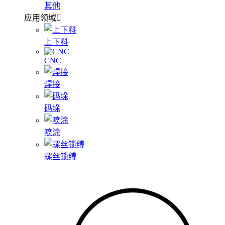
其他
应用领域
上下料
CNC
焊接
码垛
喷涂
螺丝锁缚