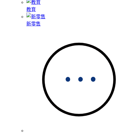
教育
新零售