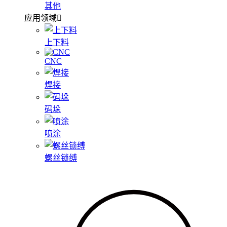
其他
应用领域
上下料
CNC
焊接
码垛
喷涂
螺丝锁缚