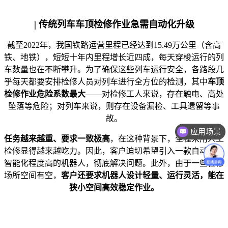
| 传统列车车顶检修作业急需自动化升级
截至2022年，我国铁路运营里程已经达到15.49万公里（含高
铁、地铁），短短十年内里程增长近四成，每天穿梭运行的列
车数量也在不断攀升。为了确保这些列车运行安全，各路段几
乎每天都要安排检修人员对列车进行全方位的检测，其中
车顶
检修作业危险系数最大
——对检修工人来说，存在触电、高处
坠落等危险；对列车来说，则存在设备漏检、工具遗留等事
故。
应用场景
价格咨询
任务越来越重、要求一致极高
，在这种背景下，全程采用人工
检修显得越来越吃力。因此，客户迫切希望引入一款自动化、
智能化程度高的机器人，彻底解决问题。此外，由于一些检修
场所空间有空，
客户还要求机器人设计轻量、运行灵活，能在
狭小空间高效稳定作业。