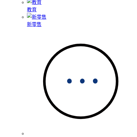
教育
新零售