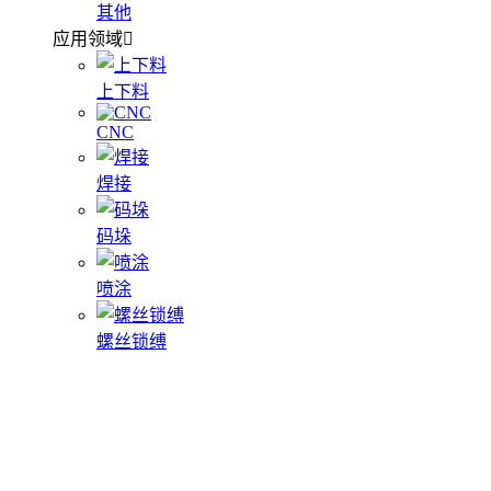
其他
应用领域
上下料
CNC
焊接
码垛
喷涂
螺丝锁缚