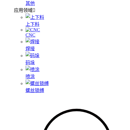
其他
应用领域
上下料
CNC
焊接
码垛
喷涂
螺丝锁缚