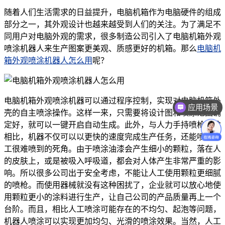
随着人们生活需求的日益提升，电脑机箱作为电脑硬件的组成
部分之一，其外观设计也越来越受到人们的关注。为了满足不
同用户对电脑外观的需求，很多制造公司引入了电脑机箱外观
喷涂机器人来生产图案更美观、质感更好的机箱。那么
电脑机
箱外观喷涂机器人怎么用
呢？
电脑机箱外观喷涂机器可以通过程序控制，实现对电脑机箱外
应用场景
壳的自主喷涂操作。这样一来，只需要将设计图和喷涂范围确
价格咨询
定好，就可以一键开启自动生成。此外，与人力手持喷枪喷涂
相比，机器不仅可以以更快的速度完成生产任务，还能喷到人
工很难喷到的死角。由于喷涂油漆会产生细小的颗粒，落在人
的皮肤上，或是被吸入呼吸道，都会对人体产生非常严重的影
响。所以很多公司出于安全考虑，不能让人工使用颗粒更细腻
的喷枪。而使用器械就没有这种困扰了，企业就可以放心地使
用颗粒更小的涂料进行生产，让自己公司的产品质量再上一个
台阶。而且，相比人工喷涂可能存在的不均匀、起泡等问题，
机器人喷涂可以实现更加均匀、光滑的喷涂效果。当然，人工