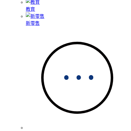
教育
新零售