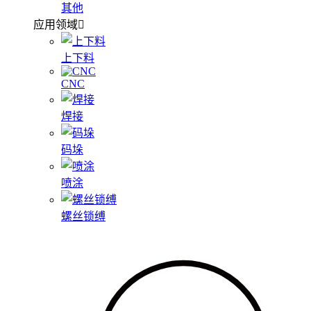
其他
应用领域
上下料
CNC
焊接
码垛
喷涂
螺丝锁缚