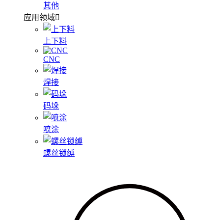
其他
应用领域
上下料
CNC
焊接
码垛
喷涂
螺丝锁缚