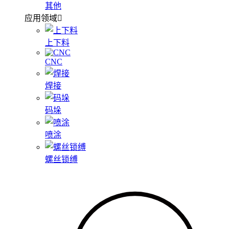
其他
应用领域
上下料
CNC
焊接
码垛
喷涂
螺丝锁缚