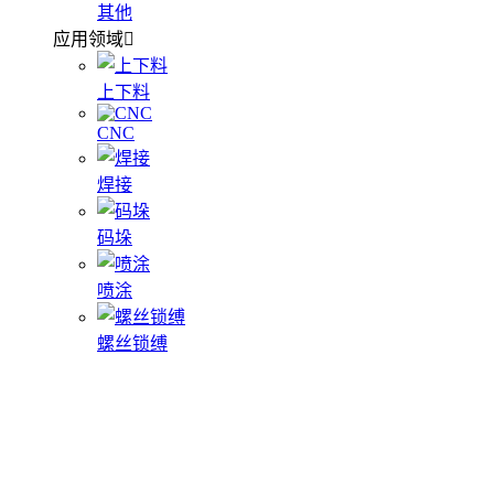
其他
应用领域
上下料
CNC
焊接
码垛
喷涂
螺丝锁缚