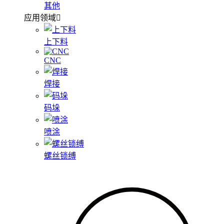
其他
应用领域
上下料
CNC
焊接
码垛
喷涂
螺丝锁缚