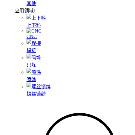
其他
应用领域
上下料
CNC
焊接
码垛
喷涂
螺丝锁缚