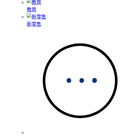
教育
新零售