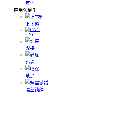
其他
应用领域
上下料
CNC
焊接
码垛
喷涂
螺丝锁缚