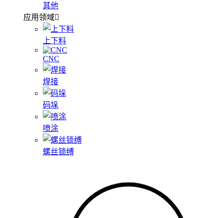
其他
应用领域
上下料
CNC
焊接
码垛
喷涂
螺丝锁缚