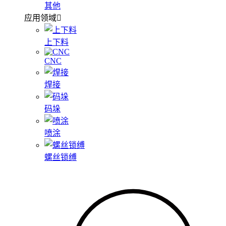
其他
应用领域
上下料
CNC
焊接
码垛
喷涂
螺丝锁缚