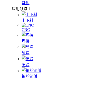
其他
应用领域
上下料
CNC
焊接
码垛
喷涂
螺丝锁缚