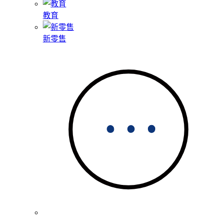
教育
新零售