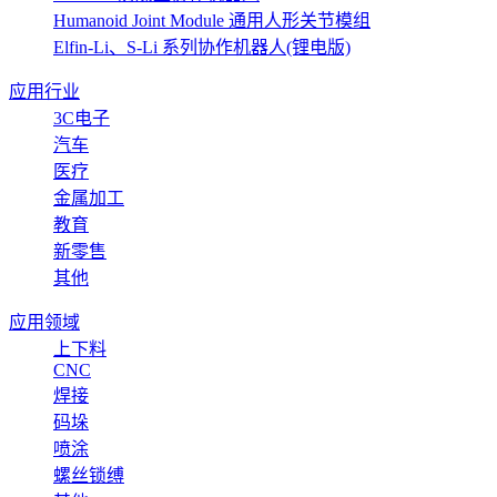
Humanoid Joint Module 通用人形关节模组
Elfin-Li、S-Li 系列协作机器人(锂电版)
应用行业
3C电子
汽车
医疗
金属加工
教育
新零售
其他
应用领域
上下料
CNC
焊接
码垛
喷涂
螺丝锁缚