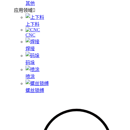
其他
应用领域
上下料
CNC
焊接
码垛
喷涂
螺丝锁缚