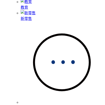
教育
新零售