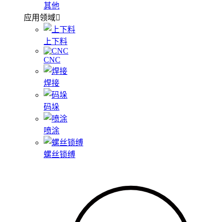
其他
应用领域
上下料
CNC
焊接
码垛
喷涂
螺丝锁缚