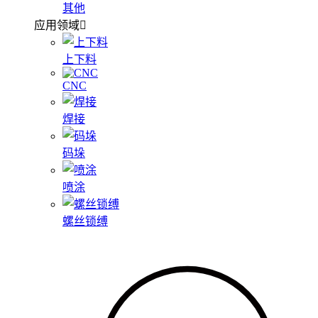
其他
应用领域
上下料
CNC
焊接
码垛
喷涂
螺丝锁缚