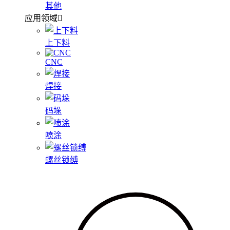
其他
应用领域
上下料
CNC
焊接
码垛
喷涂
螺丝锁缚