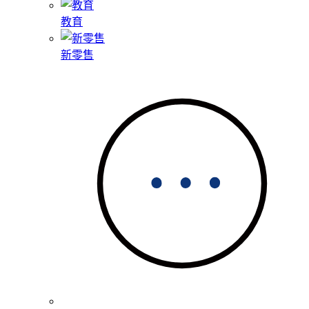
教育
新零售