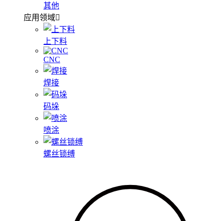
其他
应用领域
上下料
CNC
焊接
码垛
喷涂
螺丝锁缚