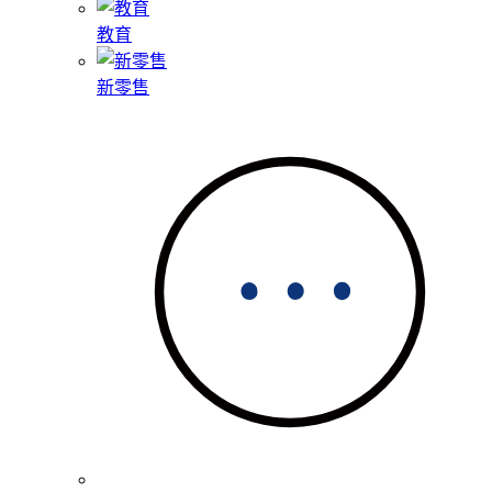
教育
新零售