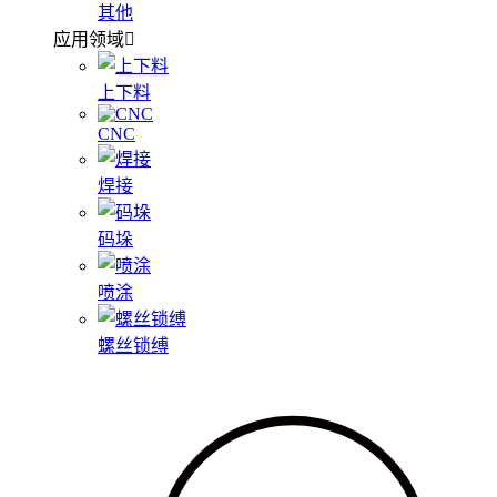
其他
应用领域
上下料
CNC
焊接
码垛
喷涂
螺丝锁缚