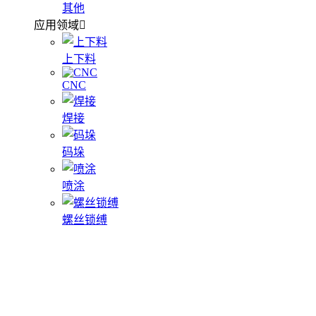
其他
应用领域
上下料
CNC
焊接
码垛
喷涂
螺丝锁缚