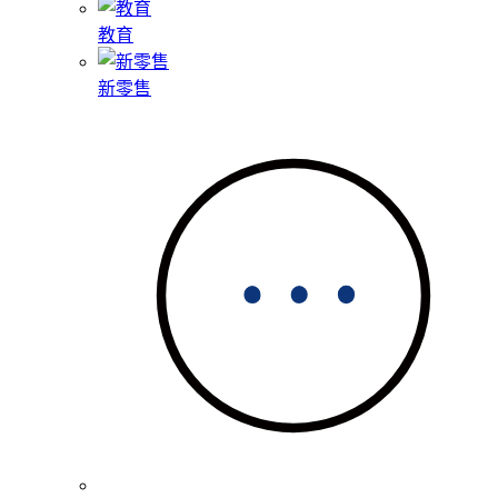
教育
新零售