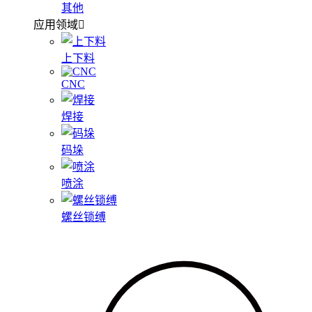
其他
应用领域
上下料
CNC
焊接
码垛
喷涂
螺丝锁缚