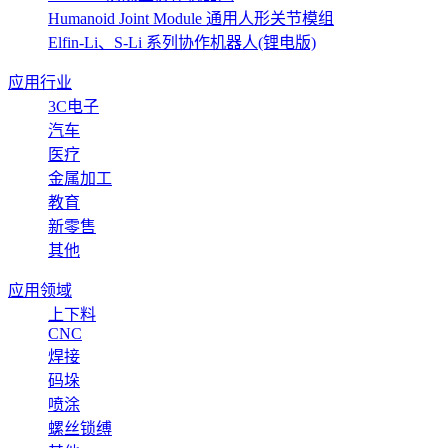
Humanoid Joint Module 通用人形关节模组
Elfin-Li、S-Li 系列协作机器人(锂电版)
应用行业
3C电子
汽车
医疗
金属加工
教育
新零售
其他
应用领域
上下料
CNC
焊接
码垛
喷涂
螺丝锁缚