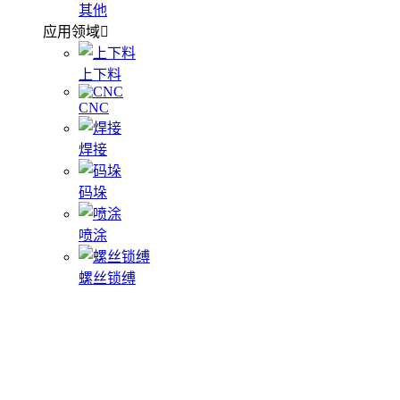
其他
应用领域
上下料
CNC
焊接
码垛
喷涂
螺丝锁缚