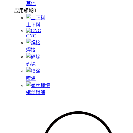
其他
应用领域
上下料
CNC
焊接
码垛
喷涂
螺丝锁缚