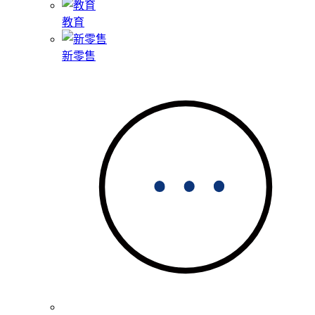
教育
新零售