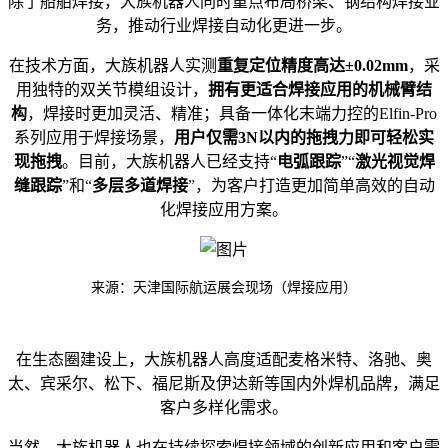
除了船舶焊接，大族机器人同时重点布局桥梁、钢结构焊接业
务，推动行业焊接自动化更进一步。
在技术方面，大族机器人实测
重复定位精度高达±0.02mm
，采
用独特的双关节模组设计，
拥有更适合焊接应用的机械臂结
构
，焊接时更加灵活、精准；具备一体化末端力控的Elfin-Pro
系列应用于焊接场景，
用户仅需3N以内的拖拽力即可轻松实
现拖拽
。目前，大族机器人已经支持“
电弧跟踪
”“
激光视觉焊
缝跟踪
”和“
多层多道焊接
”，为客户打造更加简单高效的自动
化焊接应用方案。
来源：天津国际航运展会现场（焊接应用）
在生态圈建设上，大族机器人高度适配麦格米特、洛驰、奥
太、宾采尔、松下、福尼斯及伊达新等国内外焊机品牌，满足
客户多样化需求。
当然，大族机器人也在持续探索焊接领域的创新应用和客户需