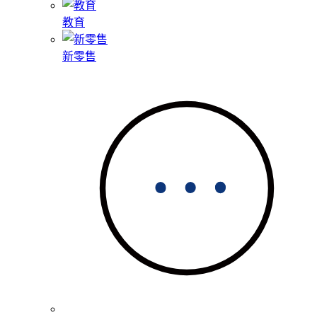
教育
新零售