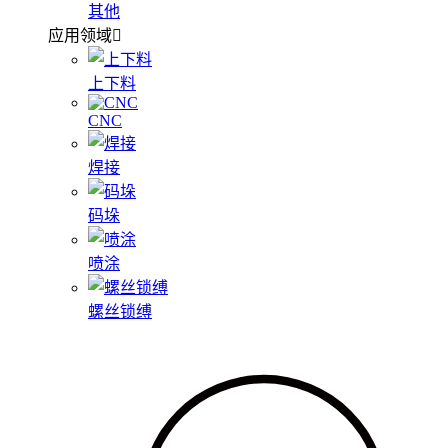
其他
应用领域
上下料
CNC
焊接
码垛
喷涂
螺丝锁缚