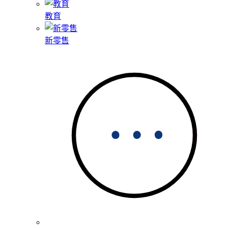
教育
新零售