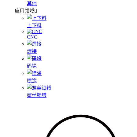
其他
应用领域
上下料
CNC
焊接
码垛
喷涂
螺丝锁缚