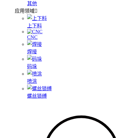
其他
应用领域
上下料
CNC
焊接
码垛
喷涂
螺丝锁缚