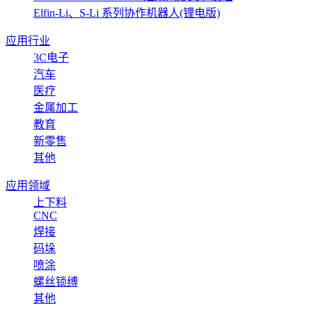
Elfin-Li、S-Li 系列协作机器人(锂电版)
应用行业
3C电子
汽车
医疗
金属加工
教育
新零售
其他
应用领域
上下料
CNC
焊接
码垛
喷涂
螺丝锁缚
其他