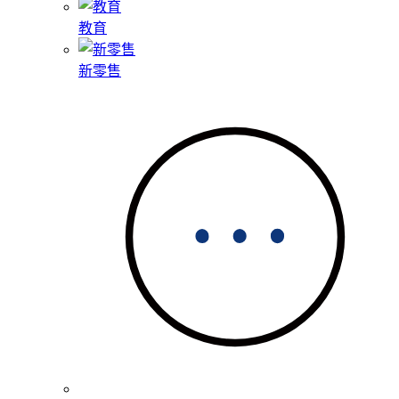
教育
新零售