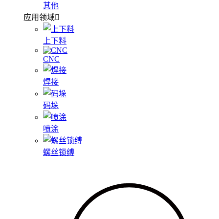
其他
应用领域
上下料
CNC
焊接
码垛
喷涂
螺丝锁缚