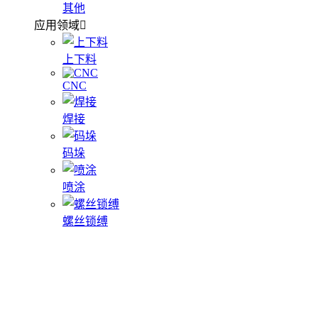
其他
应用领域
上下料
CNC
焊接
码垛
喷涂
螺丝锁缚