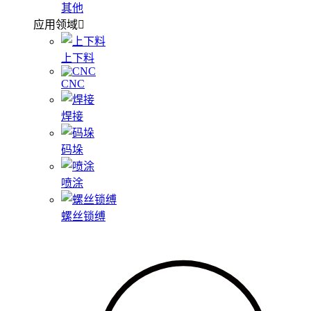
其他
应用领域
上下料
CNC
焊接
码垛
喷涂
螺丝锁缚