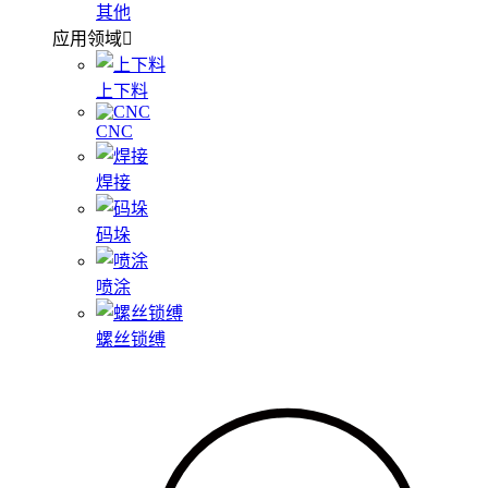
其他
应用领域
上下料
CNC
焊接
码垛
喷涂
螺丝锁缚