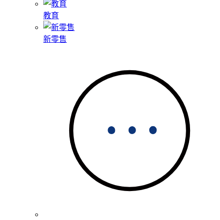
教育
新零售