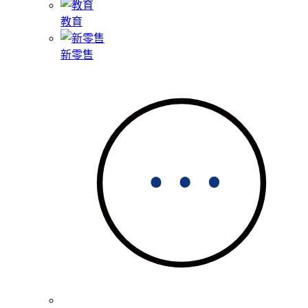
教育
新零售