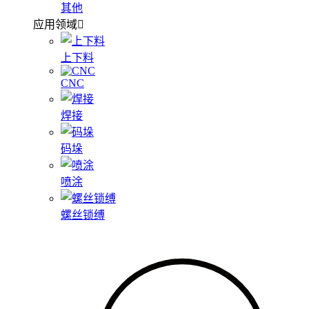
其他
应用领域
上下料
CNC
焊接
码垛
喷涂
螺丝锁缚