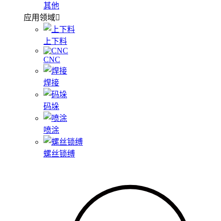
其他
应用领域
上下料
CNC
焊接
码垛
喷涂
螺丝锁缚