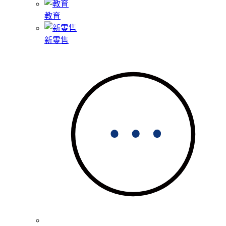
教育
新零售